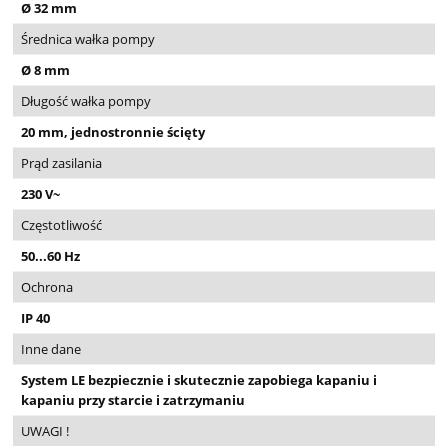
Ø 32 mm
Średnica wałka pompy
Ø 8 mm
Długość wałka pompy
20 mm, jednostronnie ścięty
Prąd zasilania
230 V~
Częstotliwość
50...60 Hz
Ochrona
IP 40
Inne dane
System LE bezpiecznie i skutecznie zapobiega kapaniu i
kapaniu przy starcie i zatrzymaniu
UWAGI !