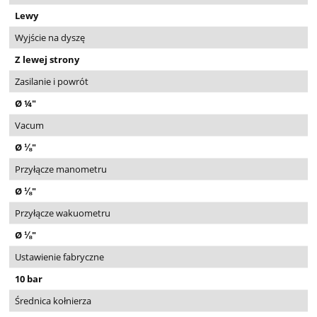
Lewy
Wyjście na dyszę
Z lewej strony
Zasilanie i powrót
Ø ¼"
Vacum
Ø ⅛"
Przyłącze manometru
Ø ⅛"
Przyłącze wakuometru
Ø ⅛"
Ustawienie fabryczne
10 bar
Średnica kołnierza