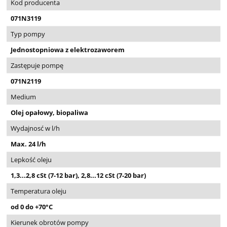
Kod producenta
071N3119
Typ pompy
Jednostopniowa z elektrozaworem
Zastępuje pompę
071N2119
Medium
Olej opałowy, biopaliwa
Wydajnosć w l/h
Max. 24 l/h
Lepkość oleju
1,3...2,8 cSt (7-12 bar), 2,8...12 cSt (7-20 bar)
Temperatura oleju
od 0 do +70°C
Kierunek obrotów pompy