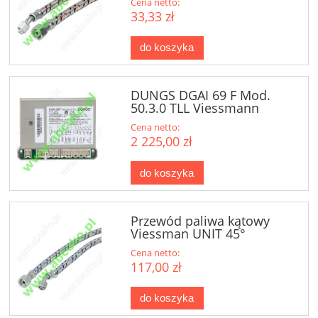
Cena netto:
33,33 zł
do koszyka
DUNGS DGAI 69 F Mod.
50.3.0 TLL Viessmann
Vitogas
Cena netto:
2 225,00 zł
do koszyka
Przewód paliwa kątowy
Viessman UNIT 45°
(7814876)
Cena netto:
117,00 zł
do koszyka