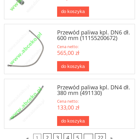
do koszyka
Przewód paliwa kpl. DN6 dł.
600 mm (11155200672)
Cena netto:
565,00 zł
do koszyka
Przewód paliwa kpl. DN4 dł.
380 mm (491130)
Cena netto:
133,00 zł
do koszyka
«
1
2
3
4
5
...
22
»