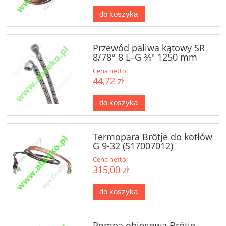
do koszyka
Przewód paliwa kątowy SR
8/78° 8 L–G ⅜" 1250 mm
Cena netto:
44,72 zł
do koszyka
Termopara Brötje do kotłów
G 9-32 (S17007012)
Cena netto:
315,00 zł
do koszyka
Pompa obiegowa Brötje,