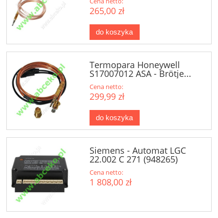
Cena netto:
265,00 zł
do koszyka
Termopara Honeywell
S17007012 ASA - Brötje...
Cena netto:
299,99 zł
do koszyka
Siemens - Automat LGC
22.002 C 271 (948265)
Cena netto:
1 808,00 zł