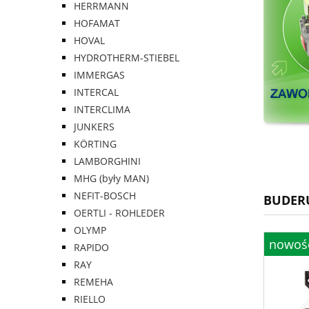
HERRMANN
HOFAMAT
HOVAL
HYDROTHERM-STIEBEL
IMMERGAS
INTERCAL
INTERCLIMA
JUNKERS
KÖRTING
LAMBORGHINI
MHG (były MAN)
NEFIT-BOSCH
BUDER
OERTLI - ROHLEDER
OLYMP
nowoś
RAPIDO
RAY
REMEHA
RIELLO