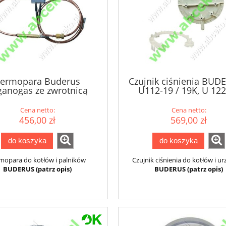
ermopara Buderus
Czujnik ciśnienia BUD
ganogas ze zwrotnicą
U112-19 / 19K, U 12
Cena netto:
Cena netto:
456,00 zł
569,00 zł
do koszyka
do koszyka
mopara do kotłów i palników
Czujnik ciśnienia do kotłów i u
BUDERUS (patrz opis)
BUDERUS (patrz opis)