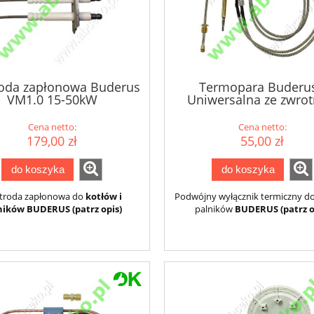
roda zapłonowa Buderus
Termopara Buderus
VM1.0 15-50kW
Uniwersalna ze zwrot
Cena netto:
Cena netto:
179,00 zł
55,00 zł
do koszyka
do koszyka
ktroda zapłonowa do
kotłów i
Podwójny wyłącznik termiczny do
ników BUDERUS (patrz opis)
palników
BUDERUS (patrz o