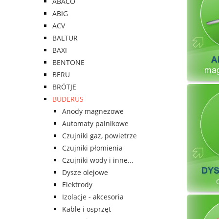
ABACO
ABIG
ACV
BALTUR
BAXI
BENTONE
BERU
BRÖTJE
BUDERUS
Anody magnezowe
Automaty palnikowe
Czujniki gaz, powietrze
Czujniki płomienia
Czujniki wody i inne...
Dysze olejowe
Elektrody
Izolacje - akcesoria
Kable i osprzęt