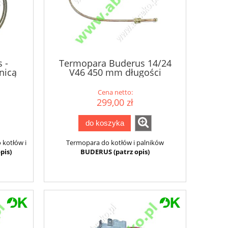
 -
Termopara Buderus 14/24
nicą
V46 450 mm długości
Cena netto:
299,00 zł
do koszyka
 kotłów i
Termopara do kotłów i palników
pis)
BUDERUS (patrz opis)