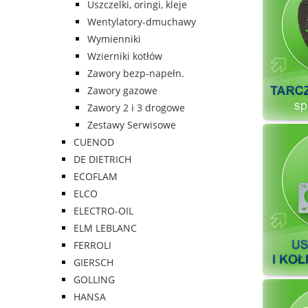
Uszczelki, oringi, kleje
Wentylatory-dmuchawy
Wymienniki
Wzierniki kotłów
Zawory bezp-napełn.
Zawory gazowe
Zawory 2 i 3 drogowe
Zestawy Serwisowe
CUENOD
DE DIETRICH
ECOFLAM
ELCO
ELECTRO-OIL
ELM LEBLANC
FERROLI
GIERSCH
GOLLING
HANSA