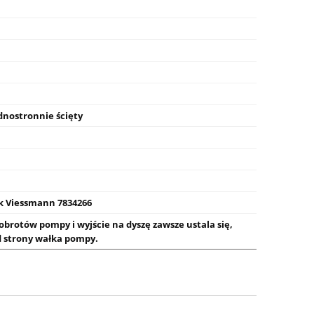
dnostronnie ścięty
 Viessmann 7834266
obrotów pompy i wyjście na dyszę zawsze ustala się,
d strony wałka pompy.