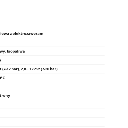
iowa z elektrozaworami
owy, biopaliwa
h
t (7-12 bar), 2,8...12 cSt (7-20 bar)
0°C
strony