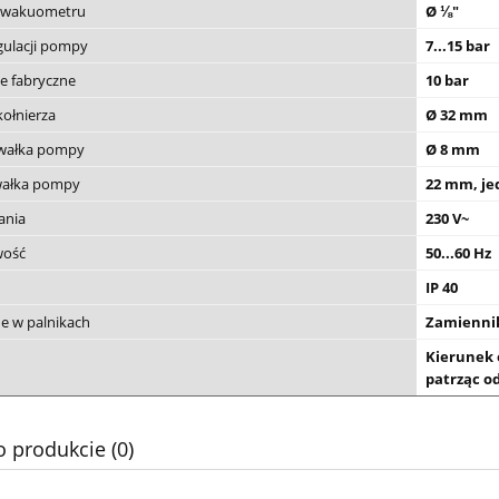
e wakuometru
Ø ⅛"
gulacji pompy
7...15 bar
e fabryczne
10 bar
kołnierza
Ø 32 mm
 wałka pompy
Ø 8 mm
wałka pompy
22 mm, je
ania
230 V~
wość
50...60 Hz
IP 40
e w palnikach
Zamiennik
Kierunek 
patrząc o
o produkcie (0)