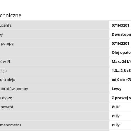
chniczne
ucenta
071N3201
py
Dwustopn
e pompę
071N2201
Olej opał
ć w l/h
Max. 24 l/
leju
1,3...2,8 cS
ura oleju
od 0 do +7
 obrotów pompy
Lewy
a dyszę
Z prawej 
i powrót
Ø ¼"
Ø ⅛"
e manometru
Ø ⅛"