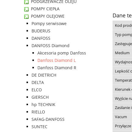
PODGRZEWACZE OLEJU
POMPY CIEPŁA
Dane te
POMPY OLEJOWE
Pompy serwisowe
Kod prod
BUDERUS
Typ pom
DANFOSS
Zastępuj
DANFOSS Diamond
Medium
Akcesoria pomp Danfoss
Danfoss Diamond L
Wydajnos
Danfoss Diamond R
Lepkość o
DE DIETRICH
Temperat
DELTA
Kierunek
ELCO
GIERSCH
Wyjście n
hp TECHNIK
Zasilanie 
RIELLO
Vacum
SAFAG-DANFOSS
Przyłącz
SUNTEC