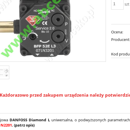
szt
Ocena:
Producent
Kod produ
Każdorazowo przed zakupem urządzenia należy potwierdzić a
jowa
DANFOSS Diamond L
uniwersalna, o podwyższonych parametrac
1N2201
. (patrz opis)