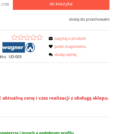
do koszyka
. (100
dodaj do przechowalni
zapytaj o produkt
:
poleć znajomemu
dodaj opinię
ktu:
UD-003
ktualną cenę i czas realizacji z obsługą sklepu.
 powietrza i innych o podobnym profilu