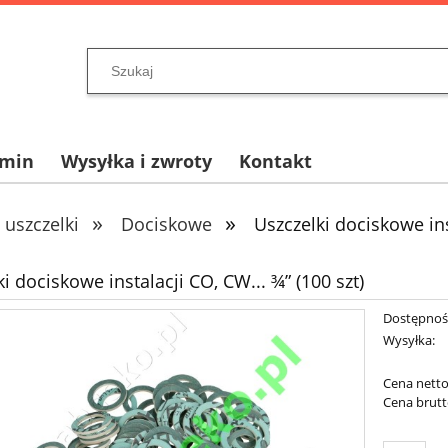
amin
Wysyłka i zwroty
Kontakt
»
»
 uszczelki
Dociskowe
Uszczelki dociskowe ins
i dociskowe instalacji CO, CW... ¾” (100 szt)
Dostępnoś
Wysyłka:
Cena netto
Cena brutt