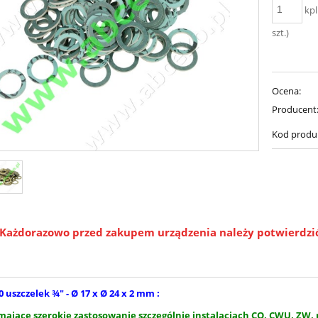
kpl
szt.)
Ocena:
Producent
Kod produ
Każdorazowo przed zakupem urządzenia należy potwierdzić a
0 uszczelek
¾
" - Ø 17 x Ø 24 x 2 mm :
 mające szerokie zastosowanie szczególnie instalacjach CO, CWU, ZW,