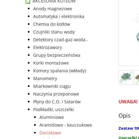
AKCESORIA KOTŁÓW
Anody magnezowe
Automatyka i elektronika
Chemia do kotłów
Czujniki stanu wody
Detektory czad-gaz-woda..
Elektrozawory
Grupy bezpieczeństwa
Korki montażowe
Komory spalania (wkłady)
Manometry
Miarkowniki ciągu
Naczynia przeponowe
UWAGA!
Płyny do C.O. i Solarów
Podkładki, uszczelki
Opis
Aluminiowe
Aramidowo - kauczukowe
Zestaw 10
Dociskowe
Uszczelki