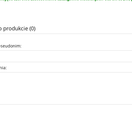
o produkcie (0)
pseudonim:
nia: