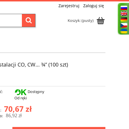
Zarejestruj
Zaloguj się
Koszyk:
(pusty)
talacji CO, CW... ¾” (100 szt)
ć:
Dostępny
Od ręki
70,67 zł
:
86,92 zł
o: