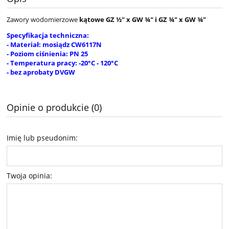
Zawory wodomierzowe
kątowe GZ ½" x GW ¾" i GZ ¾" x GW ¾"
Specyfikacja techniczna:
- Materiał: mosiądz CW6117N
- Poziom ciśnienia: PN 25
- Temperatura pracy: -20°C - 120°C
- bez aprobaty DVGW
Opinie o produkcie (0)
Imię lub pseudonim:
Twoja opinia: