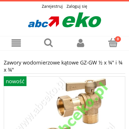
Zarejestruj
Zaloguj się
Zawory wodomierzowe kątowe GZ-GW ½ x ¾" i ¾
x ¾"
nowość