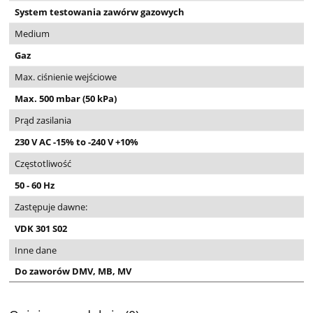
System testowania zawórw gazowych
Medium
Gaz
Max. ciśnienie wejściowe
Max. 500 mbar (50 kPa)
Prąd zasilania
230 V AC -15% to -240 V +10%
Częstotliwość
50 - 60 Hz
Zastępuje dawne:
VDK 301 S02
Inne dane
Do zaworów DMV, MB, MV