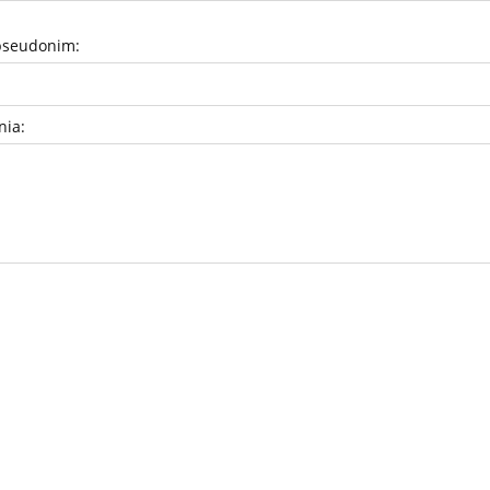
pseudonim:
nia: