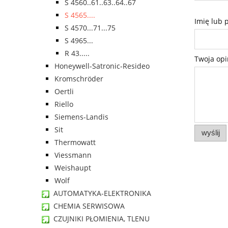
S 4560..61..63..64..67
S 4565....
Imię lub 
S 4570...71...75
S 4965...
R 43.....
Twoja opi
Honeywell-Satronic-Resideo
Kromschröder
Oertli
Riello
Siemens-Landis
Sit
wyślij
Thermowatt
Viessmann
Weishaupt
Wolf
AUTOMATYKA-ELEKTRONIKA
CHEMIA SERWISOWA
CZUJNIKI PŁOMIENIA, TLENU