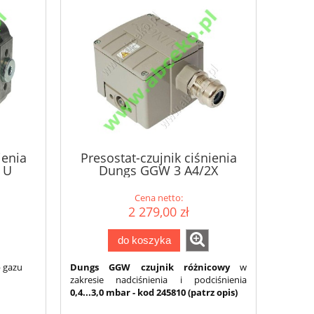
ienia
Presostat-czujnik ciśnienia
 U
Dungs GGW 3 A4/2X
Cena netto:
2 279,00 zł
do koszyka
b gazu
Dungs GGW czujnik różnicowy
w
zakresie nadciśnienia i podciśnienia
0,4...3,0 mbar - kod 245810 (patrz opis)