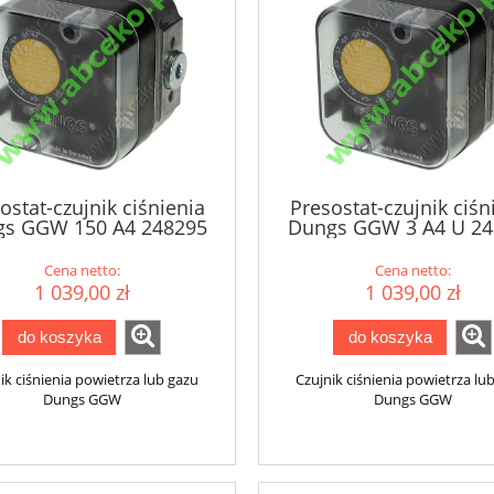
ostat-czujnik ciśnienia
Presostat-czujnik ciśn
s GGW 150 A4 248295
Dungs GGW 3 A4 U 24
Cena netto:
Cena netto:
1 039,00 zł
1 039,00 zł
do koszyka
do koszyka
ik ciśnienia powietrza lub gazu
Czujnik ciśnienia powietrza lu
Dungs GGW
Dungs GGW