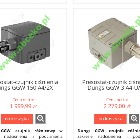
ostat-czujnik ciśnienia
Presostat-czujnik ciśn
ngs GGW 150 A4/2X
Dungs GGW 3 A4-U
Cena netto:
Cena netto:
1 999,99 zł
2 279,00 zł
do koszyka
do koszyka
GGW czujnik różnicowy
w
Dungs GGW czujnik różni
e nadciśnienia i podciśnienia
zakresie nadciśnienia i podc