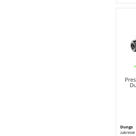
Pres
Du
Dungs 
zakresi