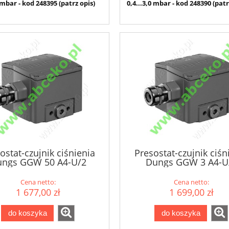
 mbar - kod 248395 (patrz opis)
0,4...3,0 mbar - kod 248390 (patr
ostat-czujnik ciśnienia
Presostat-czujnik ciśn
ngs GGW 50 A4-U/2
Dungs GGW 3 A4-U
Cena netto:
Cena netto:
1 677,00 zł
1 699,00 zł
do koszyka
do koszyka