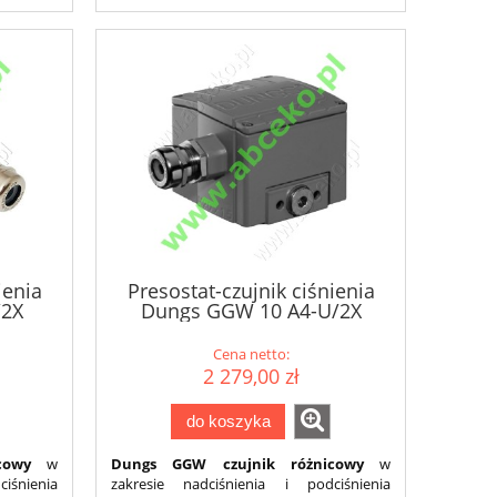
ienia
Presostat-czujnik ciśnienia
/2X
Dungs GGW 10 A4-U/2X
Cena netto:
2 279,00 zł
do koszyka
cowy
w
Dungs GGW czujnik różnicowy
w
iśnienia
zakresie nadciśnienia i podciśnienia