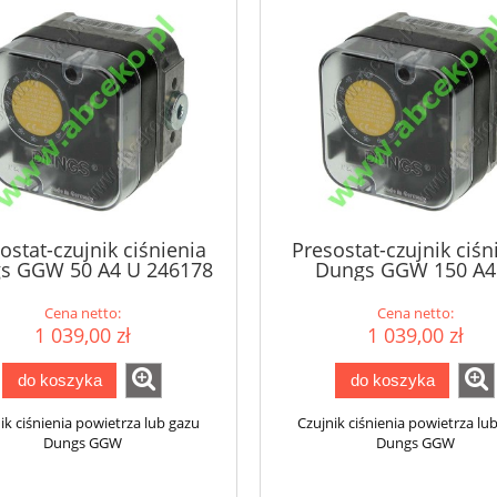
ostat-czujnik ciśnienia
Presostat-czujnik ciśn
s GGW 50 A4 U 246178
Dungs GGW 150 A4
Cena netto:
Cena netto:
1 039,00 zł
1 039,00 zł
do koszyka
do koszyka
ik ciśnienia powietrza lub gazu
Czujnik ciśnienia powietrza lu
Dungs GGW
Dungs GGW