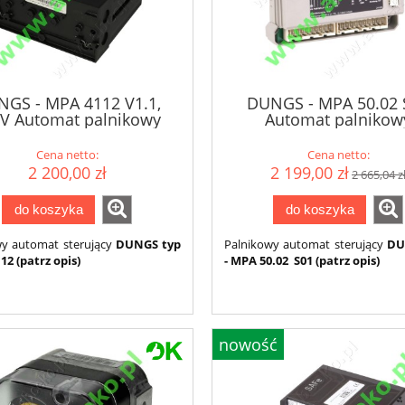
GS - MPA 4112 V1.1,
DUNGS - MPA 50.02 
V Automat palnikowy
Automat palnikow
Cena netto:
Cena netto:
2 200,00 zł
2 199,00 zł
2 665,04 z
do koszyka
do koszyka
wy automat sterujący
DUNGS typ
Palnikowy automat sterujący
DU
12 (patrz opis)
- MPA 50.02 S01 (patrz opis)
nowość