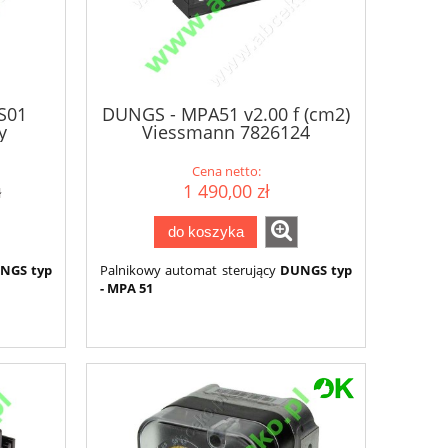
S01
DUNGS - MPA51 v2.00 f (cm2)
y
Viessmann 7826124
Cena netto:
1 490,00 zł
ł
do koszyka
NGS typ
Palnikowy automat sterujący
DUNGS typ
- MPA 51