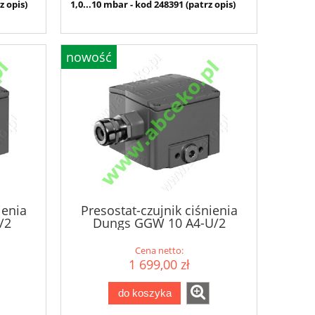
z opis)
1,0...10 mbar - kod 248391 (patrz opis)
nowość
ienia
Presostat-czujnik ciśnienia
/2
Dungs GGW 10 A4-U/2
Cena netto:
1 699,00 zł
do koszyka