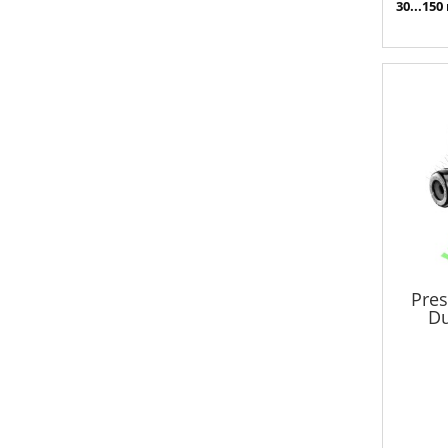
30...150
Pres
Du