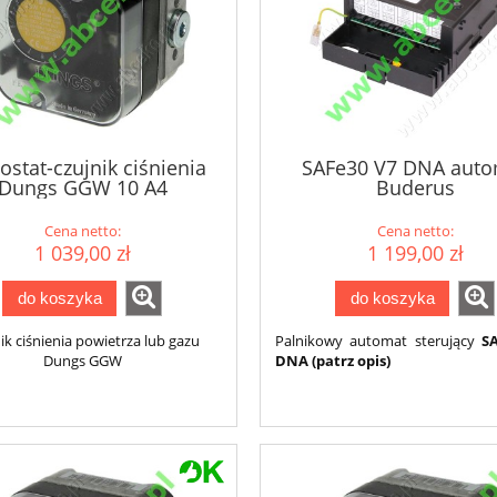
ostat-czujnik ciśnienia
SAFe30 V7 DNA auto
Dungs GGW 10 A4
Buderus
Cena netto:
Cena netto:
1 039,00 zł
1 199,00 zł
do koszyka
do koszyka
ik ciśnienia powietrza lub gazu
Palnikowy automat sterujący
S
Dungs GGW
DNA
(patrz opis)