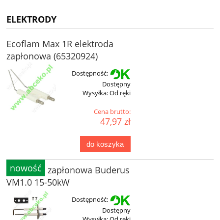
ELEKTRODY
Ecoflam Max 1R elektroda
zapłonowa (65320924)
Dostępność:
Dostępny
Wysyłka:
Od ręki
Cena brutto:
47,97 zł
do koszyka
nowość
Elektroda zapłonowa Buderus
VM1.0 15-50kW
Dostępność:
Dostępny
Wysyłka:
Od ręki