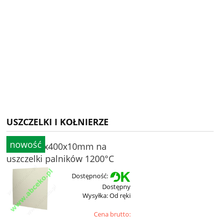
USZCZELKI I KOŁNIERZE
nowość
Płyta 500x400x10mm na
uszczelki palników 1200°C
Dostępność:
Dostępny
Wysyłka:
Od ręki
Cena brutto: