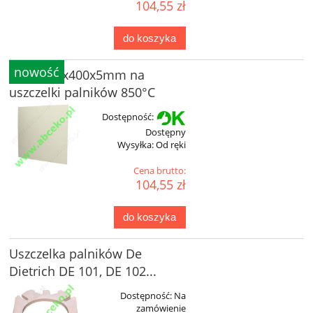
104,55 zł
do koszyka
nowość
Płyta 500x400x5mm na
uszczelki palników 850°C
Dostępność:
Dostępny
Wysyłka:
Od ręki
Cena brutto:
104,55 zł
do koszyka
Uszczelka palników De
Dietrich DE 101, DE 102...
Dostępność:
Na
zamówienie