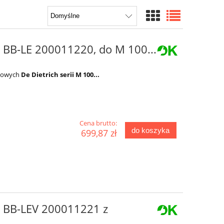
 BB-LE 200011220, do M 100...
ejowych
De Dietrich serii M 100...
Cena brutto:
do koszyka
699,87 zł
h BB-LEV 200011221 z