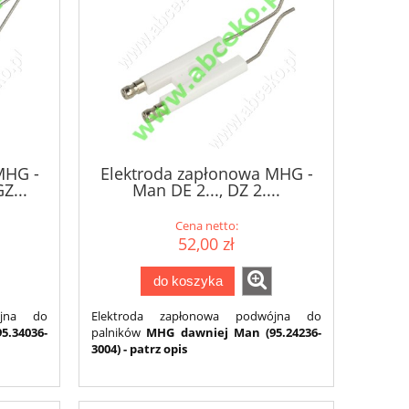
MHG -
Elektroda zapłonowa MHG -
Z...
Man DE 2..., DZ 2....
(95.24236-1009, 95.24236-
3004)
Cena netto:
52,00 zł
do koszyka
ójna do
Elektroda zapłonowa podwójna do
5.34036-
palników
MHG dawniej Man (95.24236-
3004) - patrz opis