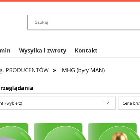
amin
Wysyłka i zwroty
Kontakt
»
wg. PRODUCENTÓW
MHG (były MAN)
przeglądania
t: (wybierz)
Cena brut