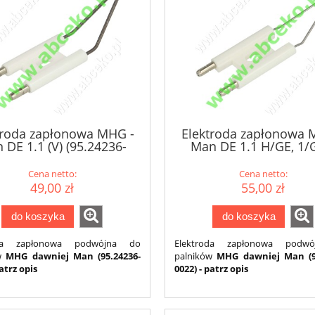
troda zapłonowa MHG -
Elektroda zapłonowa 
 DE 1.1 (V) (95.24236-
Man DE 1.1 H/GE, 1/G
0020)
(95.34036-0022)
Cena netto:
Cena netto:
49,00 zł
55,00 zł
do koszyka
do koszyka
oda zapłonowa podwójna do
Elektroda zapłonowa podw
ów
MHG dawniej Man (95.24236-
palników
MHG dawniej Man (9
patrz opis
0022) - patrz opis