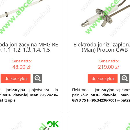
roda jonizacyjna MHG RE
Elektroda joniz.-zapło
, 1.1, 1.2, 1.3, 1.4, 1.5
(Man) Procon GWB 
(44402)
H(96.34236-7001)
Cena netto:
Cena netto:
48,00 zł
219,00 zł
do koszyka
do koszyka
da jonizacyjna pojedyncza do
Elektroda jonizacyjno-zapł
ów
MHG dawniej Man (95.24236-
palników
MHG dawniej Man
patrz opis
GWB 75 H (96.34236-7001) - patrz