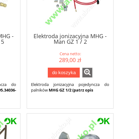
 MHG -
Elektroda jonizacyjna MHG -
 5
Man GZ 1 / 2
Cena netto:
289,00 zł
do koszyka
yncza do
Elektroda jonizacyjna pojedyncza do
95.34036-
palników
MHG GZ 1/2 (
patrz opis