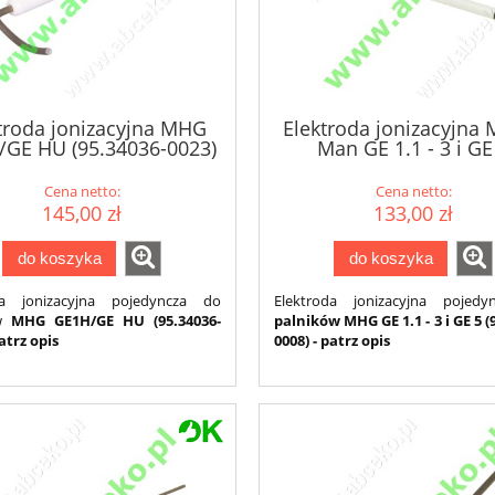
troda jonizacyjna MHG
Elektroda jonizacyjna
GE HU (95.34036-0023)
Man GE 1.1 - 3 i GE
Cena netto:
Cena netto:
145,00 zł
133,00 zł
do koszyka
do koszyka
da jonizacyjna pojedyncza do
Elektroda jonizacyjna pojed
w
MHG
GE1H/GE HU
(95.34036-
palników MHG GE 1.1 - 3 i GE 5 (
patrz opis
0008) - patrz opis