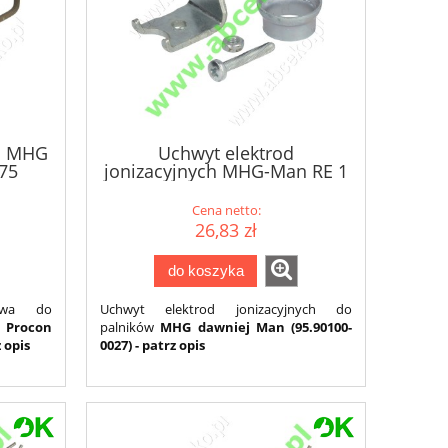
n. MHG
Uchwyt elektrod
75
jonizacyjnych MHG-Man RE 1
Cena netto:
26,83 zł
do koszyka
onowa do
Uchwyt elektrod jonizacyjnych do
 Procon
palników
MHG dawniej Man (95.90100-
 opis
0027) - patrz opis