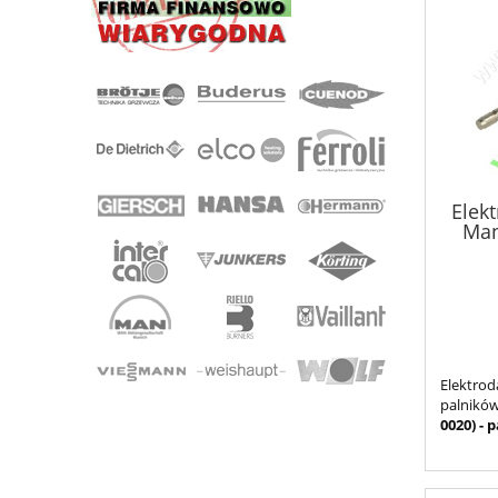
Elek
Man
Elektr
palnik
0020) - 