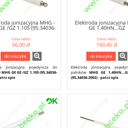
roda jonizacyjna MHG -
Elektroda jonizacyjn
E /GZ 1.105 (95.34036-
GE 1.40HN...GZ
0021)
3.0LN(95.34036-200
Cena netto:
Cena netto:
66,00 zł
160,45 zł
do koszyka
do koszyka
da jonizacyjna pojedyncza do
Elektroda jonizacyjna pojed
w
MHG GE
GE /GZ 1.105
(95.34036-
palników
MHG
GE 1.40HN...
patrz opis
(95.34036-2002) - patrz opis