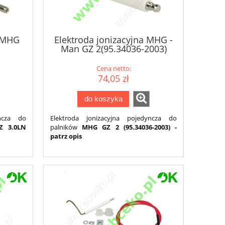
a MHG
Elektroda jonizacyjna MHG -
Man GZ 2(95.34036-2003)
2)
Cena netto:
74,05 zł
do koszyka
yncza do
Elektroda jonizacyjna pojedyncza do
GZ 3.0LN
palników
MHG GZ 2 (95.34036-2003) -
patrz opis