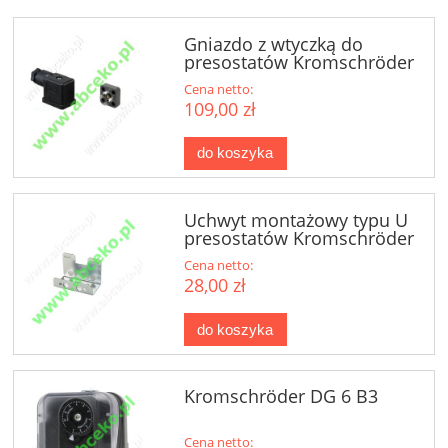
Gniazdo z wtyczką do
presostatów Kromschröder
DG 74915388
Cena netto:
109,00 zł
do koszyka
Uchwyt montażowy typu U
presostatów Kromschröder
DG
Cena netto:
28,00 zł
do koszyka
Kromschröder DG 6 B3
Cena netto: