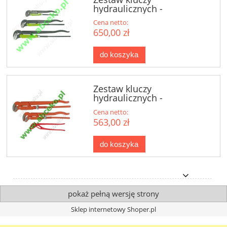
hydraulicznych -
szczękowych S 45°
Cena netto:
650,00 zł
do koszyka
Zestaw kluczy
hydraulicznych -
szczękowych 45°
Cena netto:
563,00 zł
do koszyka
pokaż pełną wersję strony
Sklep internetowy Shoper.pl