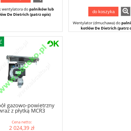
k wentylatora do
palników lub
do koszyka
łów De Dietrich (patrz opis)
Wentylator (dmuchawa) do
paln
kotłów De Dietrich (patrz o
ć
ół gazowo-powietrzny
wraz z płytką MCR3
Cena netto:
2 024,39 zł