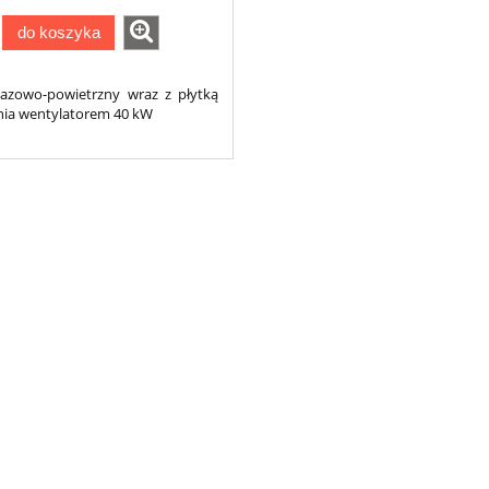
do koszyka
gazowo-powietrzny wraz z płytką
nia wentylatorem 40 kW