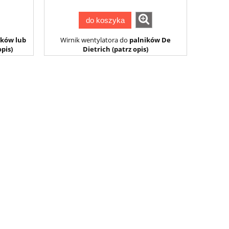
do koszyka
ików lub
Wirnik wentylatora do
palników De
pis)
Dietrich (patrz opis)