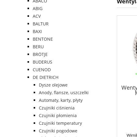
Wentyl
ABACO
ABIG
ACV
BALTUR
BAXI
BENTONE
BERU
BRÖTJE
BUDERUS
CUENOD
DE DIETRICH
Dysze olejowe
Wentyl
Anody, flansze, uszczelki
Automaty, karty, płyty
Czujniki ciśnienia
Czujniki płomienia
Czujniki temperatury
Czujniki pogodowe
Wirni