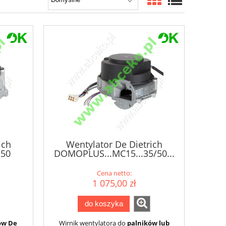
ich
Wentylator De Dietrich
50
DOMOPLUS...MC15...35/50...
Cena netto:
1 075,00 zł
do koszyka
ów De
Wirnik wentylatora do
palników lub