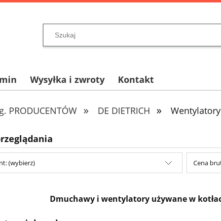
amin
Wysyłka i zwroty
Kontakt
»
»
wg. PRODUCENTÓW
DE DIETRICH
Wentylator
przeglądania
t: (wybierz)
Cena brut
Dmuchawy i wentylatory używane w kotłach