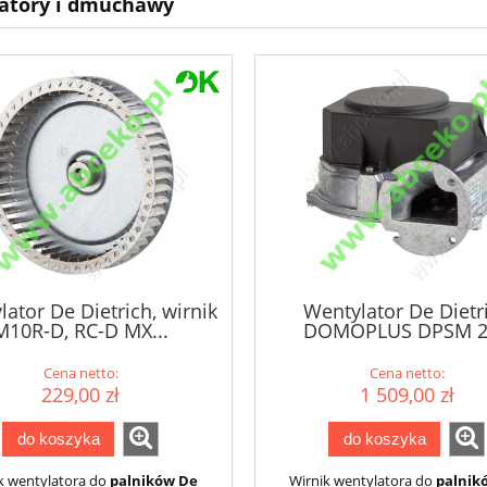
atory i dmuchawy
ator De Dietrich, wirnik
Wentylator De Dietr
M10R-D, RC-D MX...
DOMOPLUS DPSM 2
Cena netto:
Cena netto:
229,00 zł
1 509,00 zł
do koszyka
do koszyka
k wentylatora do
palników De
Wirnik wentylatora do
palnik