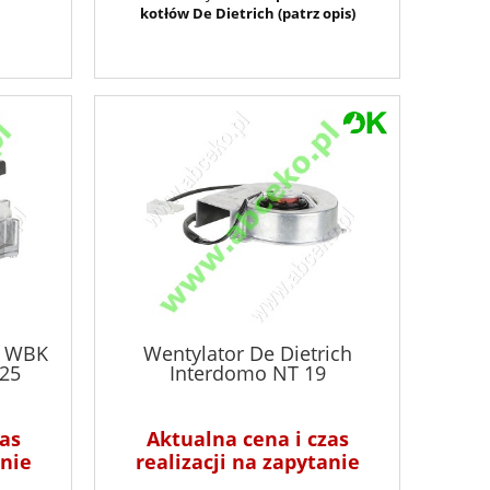
kotłów De Dietrich (patrz opis)
h WBK
Wentylator De Dietrich
.25
Interdomo NT 19
as
Aktualna cena i czas
anie
realizacji na zapytanie