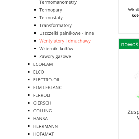
Termomanometry
Termopary
Wirni
kot
Termostaty
Transformatory
Uszczelki palnikowe - inne
Wentylatory i dmuchawy
nowoś
Wzierniki kotłów
Zawory gazowe
ECOFLAM
ELCO
ELECTRO-OIL
ELM LEBLANC
FERROLI
GIERSCH
GOLLING
Zesp
HANSA
HERRMANN
HOFAMAT