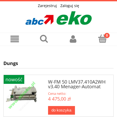
Zarejestruj
Zaloguj się
Dungs
nowość
W-FM 50 LMV37.410A2WH
v3.40 Menager-Automat
sterujący
Cena netto:
4 475,00 zł
do koszyka