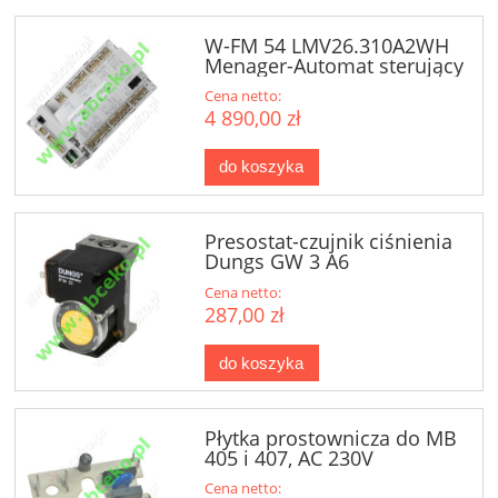
W-FM 54 LMV26.310A2WH
Menager-Automat sterujący
(600425)
Cena netto:
4 890,00 zł
do koszyka
Presostat-czujnik ciśnienia
Dungs GW 3 A6
Cena netto:
287,00 zł
do koszyka
Płytka prostownicza do MB
405 i 407, AC 230V
Cena netto: