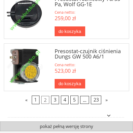
Pa, Wolf GG-1E
Cena netto:
259,00 zł
do koszyka
Presostat-czujnik ciśnienia
Dungs GW 500 A6/1
Cena netto:
523,00 zł
do koszyka
«
1
2
3
4
5
...
23
»
pokaż pełną wersję strony