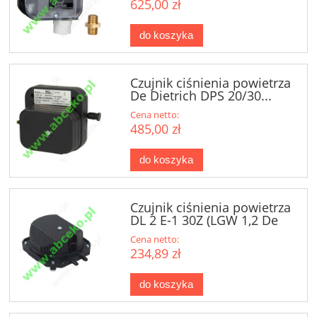
625,00 zł
do koszyka
Czujnik ciśnienia powietrza
De Dietrich DPS 20/30...
Cena netto:
485,00 zł
do koszyka
Czujnik ciśnienia powietrza
DL 2 E-1 30Z (LGW 1,2 De
Dietriech)1,2mbar
Cena netto:
234,89 zł
do koszyka