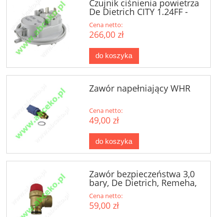
Czujnik ciśnienia powietrza
De Dietrich CITY 1.24FF -
2.24FF...
Cena netto:
266,00 zł
do koszyka
Zawór napełniający WHR
Cena netto:
49,00 zł
do koszyka
Zawór bezpieczeństwa 3,0
bary, De Dietrich, Remeha,
Baxi
Cena netto:
59,00 zł