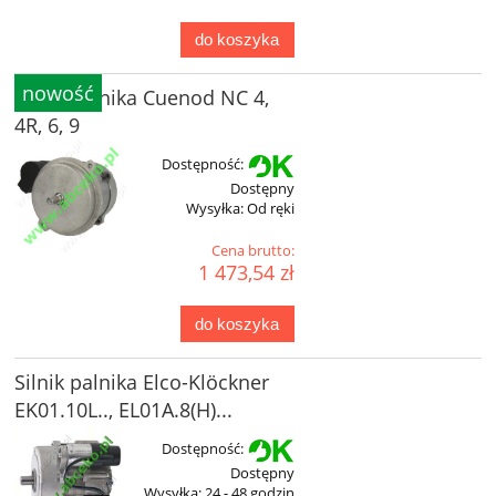
do koszyka
nowość
Silnik palnika Cuenod NC 4,
4R, 6, 9
Dostępność:
Dostępny
Wysyłka:
Od ręki
Cena brutto:
1 473,54 zł
do koszyka
Silnik palnika Elco-Klöckner
EK01.10L.., EL01A.8(H)...
Dostępność:
Dostępny
Wysyłka:
24 - 48 godzin