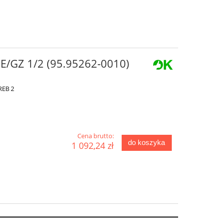
GE/GZ 1/2 (95.95262-0010)
REB 2
Cena brutto:
do koszyka
1 092,24 zł