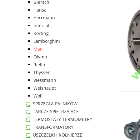
Giersch
Hansa
Herrmann
Intercal
Körting
Lamborghini
Man
Olymp
Riello
Thyssen
Viessmann
Weishaupt
Wolf
SPRZĘGŁA PALNIKÓW
TARCZE SPIĘTRZAJĄCE
TERMOSTATY-TERMOMETRY
TRANSFORMATORY
USZCZELKI I KOŁNIERZE