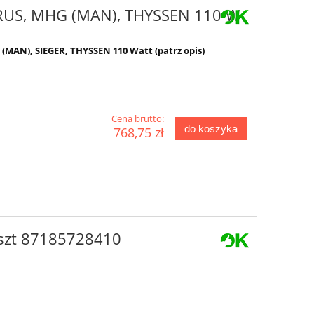
ERUS, MHG (MAN), THYSSEN 110 W
(MAN), SIEGER, THYSSEN 110 Watt (patrz opis)
Cena brutto:
do koszyka
768,75 zł
 szt 87185728410