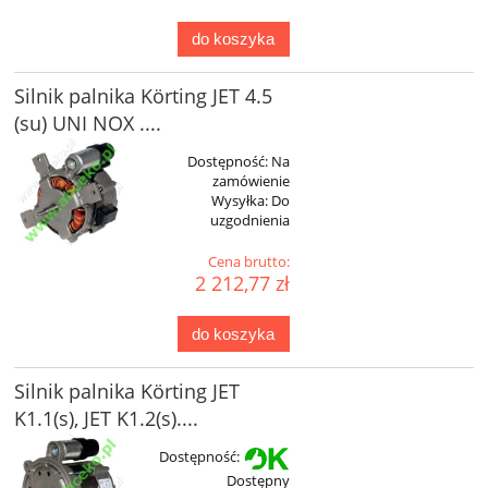
do koszyka
Silnik palnika Körting JET 4.5
(su) UNI NOX ....
Dostępność:
Na
zamówienie
Wysyłka:
Do
uzgodnienia
Cena brutto:
2 212,77 zł
do koszyka
Silnik palnika Körting JET
K1.1(s), JET K1.2(s)....
Dostępność:
Dostępny